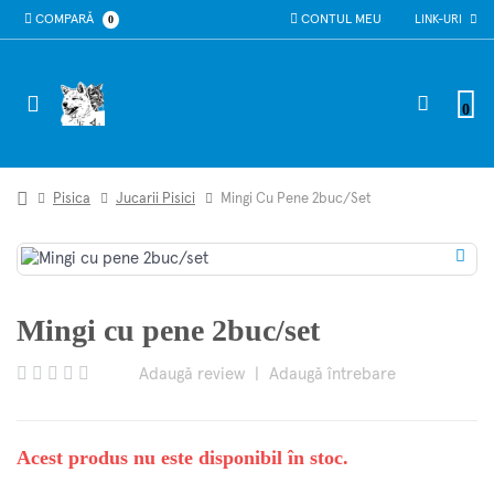
COMPARĂ
0
CONTUL MEU
LINK-URI
0
Pisica
Jucarii Pisici
Mingi Cu Pene 2buc/set
Mingi cu pene 2buc/set
Adaugă review
|
Adaugă întrebare
Acest produs nu este disponibil în stoc.